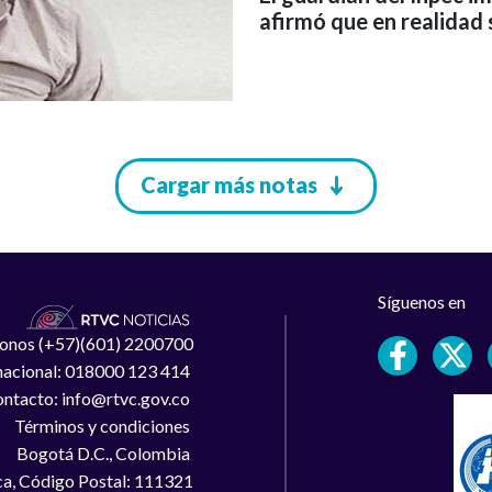
afirmó que en realidad 
Cargar más notas
Síguenos en
léfonos (+57)(601) 2200700
 nacional: 018000 123 414
ntacto: info@rtvc.gov.co
Términos y condiciones
Bogotá D.C., Colombia
a, Código Postal: 111321