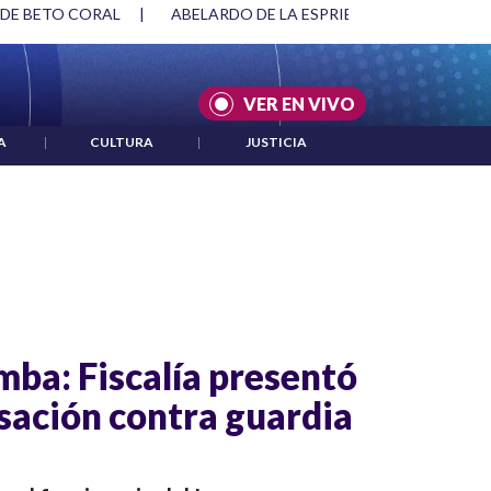
 DE BETO CORAL
|
ABELARDO DE LA ESPRIELLA Y DMG
|
VER EN VIVO
A
|
CULTURA
|
JUSTICIA
ba: Fiscalía presentó
usación contra guardia