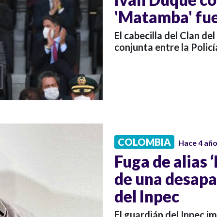
'Matamba' fue
El cabecilla del Clan d
conjunta entre la Policía
COLOMBIA
Hace 4 añ
Fuga de alias 
de una desapa
del Inpec
El guardián del Inpec i