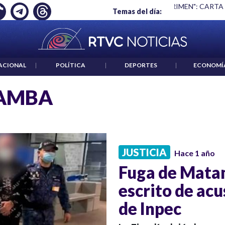
Ó EMPLEO: JP MORGAN
|
"HABLAR NO ES UN CRIMEN": CARTA
Temas del día:
ACIONAL
|
POLÍTICA
|
DEPORTES
|
ECONOMÍ
AMBA
JUSTICIA
Hace 1 año
Fuga de Matam
escrito de ac
de Inpec