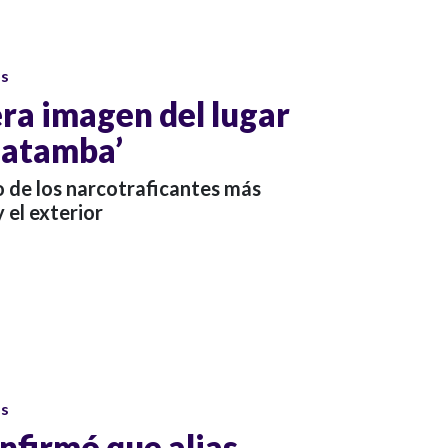
os
ra imagen del lugar
Matamba’
o de los narcotraficantes más
 el exterior
os
nfirmó que alias