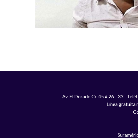
Paginación
Av. El Dorado Cr. 45 # 26 - 33 - Te
Línea gratuita
Co
Suraméric