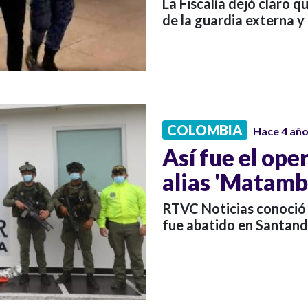
La Fiscalía dejó claro q
de la guardia externa y 
COLOMBIA
Hace 4 añ
Así fue el ope
alias 'Matamb
RTVC Noticias conoció 
fue abatido en Santand