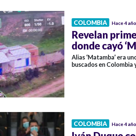
COLOMBIA
Hace 4 añ
Revelan prime
donde cayó ‘
Alias ‘Matamba’ era un
buscados en Colombia y
COLOMBIA
Hace 4 añ
Iván Duque co