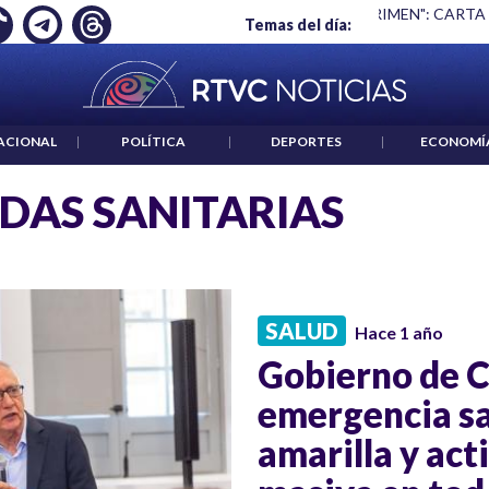
Ó EMPLEO: JP MORGAN
|
"HABLAR NO ES UN CRIMEN": CARTA
Temas del día:
ACIONAL
|
POLÍTICA
|
DEPORTES
|
ECONOMÍ
DAS SANITARIAS
SALUD
Hace 1 año
Gobierno de C
emergencia sa
amarilla y act