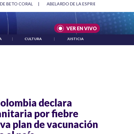
 DE BETO CORAL
|
ABELARDO DE LA ESPRIELLA Y DMG
|
VER EN VIVO
A
|
CULTURA
|
JUSTICIA
olombia declara
nitaria por fiebre
iva plan de vacunación