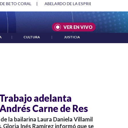
 DE BETO CORAL
|
ABELARDO DE LA ESPRIELLA Y DMG
|
VER EN VIVO
A
|
CULTURA
|
JUSTICIA
 Trabajo adelanta
 Andrés Carne de Res
de la bailarina Laura Daniela Villamil
, Gloria Inés Ramírez informó que se