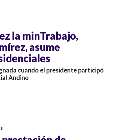
ez la minTrabajo,
amírez, asume
sidenciales
ignada cuando el presidente participó
ial Andino
os
 prestación de