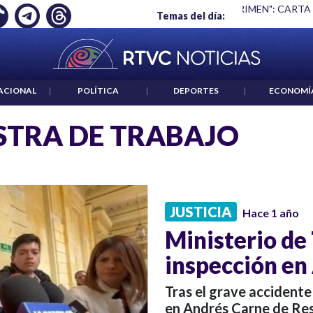
Ó EMPLEO: JP MORGAN
|
"HABLAR NO ES UN CRIMEN": CARTA
Temas del día:
ACIONAL
|
POLÍTICA
|
DEPORTES
|
ECONOMÍ
STRA DE TRABAJO
JUSTICIA
Hace 1 año
Ministerio de
inspección en
Tras el grave accidente 
en Andrés Carne de Res