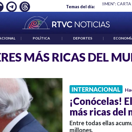
Ó EMPLEO: JP MORGAN
|
"HABLAR NO ES UN CRIMEN": CARTA
Temas del día:
ACIONAL
|
POLÍTICA
|
DEPORTES
|
ECONOMÍ
RES MÁS RICAS DEL M
INTERNACIONAL
Ha
¡Conócelas! El
más ricas del
Entre todas ellas acum
millones.