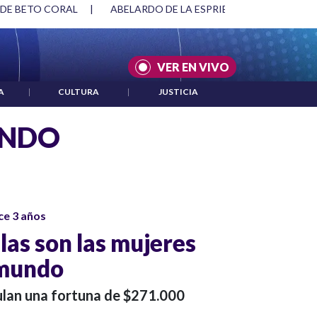
 DE BETO CORAL
|
ABELARDO DE LA ESPRIELLA Y DMG
|
VER EN VIVO
A
|
CULTURA
|
JUSTICIA
UNDO
ce 3 años
las son las mujeres
 mundo
ulan una fortuna de $271.000