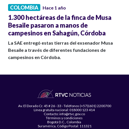
COLOMBIA
Hace 1 año
1.300 hectáreas de la finca de Musa
Besaile pasaron a manos de
campesinos en Sahagún, Córdoba
La SAE entregó estas tierras del exsenador Musa
Besaile a través de diferentes fundaciones de
campesinos en Córdoba.
Av. El Dorado Cr. 45 # 26 - 33 - Teléfonos (+57)(601) 2200700
Línea gratuita nacional: 018000 123 414
Contacto: info@rtvc.gov.co
Términos y condiciones
Bogotá D.C., Colombia
Suramérica, Código Postal: 111321