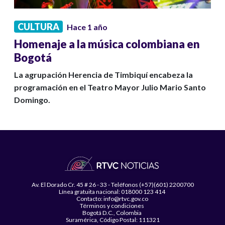
CULTURA
Hace 1 año
Homenaje a la música colombiana en
Bogotá
La agrupación Herencia de Timbiquí encabeza la
programación en el Teatro Mayor Julio Mario Santo
Domingo.
Av. El Dorado Cr. 45 # 26 - 33 - Teléfonos (+57)(601) 2200700
Línea gratuita nacional: 018000 123 414
Contacto: info@rtvc.gov.co
Términos y condiciones
Bogotá D.C., Colombia
Suramérica, Código Postal: 111321