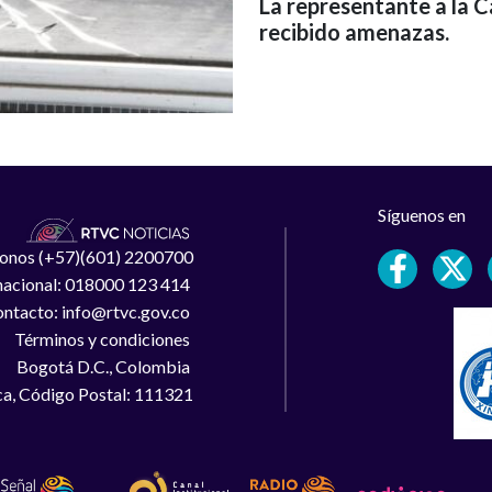
La representante a la C
recibido amenazas.
Síguenos en
léfonos (+57)(601) 2200700
 nacional: 018000 123 414
ntacto: info@rtvc.gov.co
Términos y condiciones
Bogotá D.C., Colombia
a, Código Postal: 111321