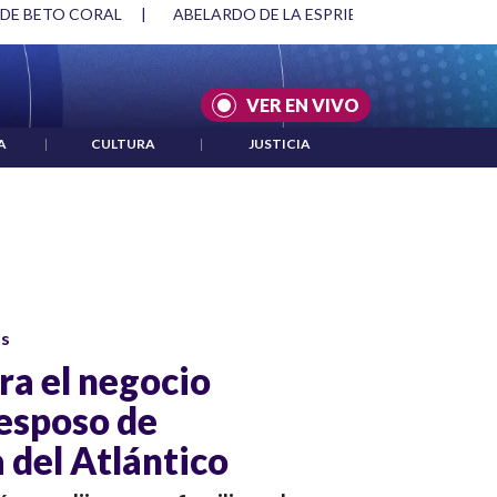
 DE BETO CORAL
|
ABELARDO DE LA ESPRIELLA Y DMG
|
VER EN VIVO
A
|
CULTURA
|
JUSTICIA
os
ra el negocio
 esposo de
 del Atlántico