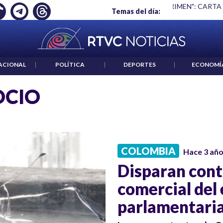
Ó EMPLEO: JP MORGAN
|
"HABLAR NO ES UN CRIMEN": CARTA
Temas del día:
ACIONAL
|
POLÍTICA
|
DEPORTES
|
ECONOMÍ
OCIO
COLOMBIA
Hace 3 añ
Disparan cont
comercial del
parlamentaria