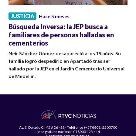
JUSTICIA
Hace 5 meses
Búsqueda Inversa: la JEP busca a
familiares de personas halladas en
cementerios
Neir Sánchez Gómez desapareció a los 19 años. Su
familia logró despedirlo en Apartadó tras ser
hallado por la JEP en el Jardín Cementerio Universal
de Medellín.
Av. El Dorado Cr. 45 # 26 - 33 - Teléfonos (+57)(601) 2200700
Línea gratuita nacional: 018000 123 414
Contacto: info@rtvc.gov.co