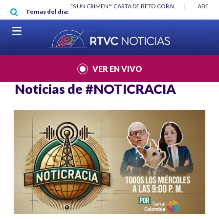
Pasar al contenido principal
RGAN
|
"HABLAR NO ES UN CRIMEN": CARTA DE BETO CORAL
|
ABELAR
Temas del día:
VER EN VIVO
Noticias de
#NOTICRACIA