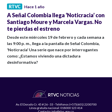
RTVC
Hace 1 año
A Señal Colombia llega ‘Noticracia’ con
Santiago Moure y Marcela Vargas. No
te pierdas el estreno
Desde este miércoles 19 de febrero y cada semana a
las 9:00 p. m., llega a la pantalla de Señal Colombia,
'Noticracia' Una serie que nace por interrogantes
como: ¿Estamos viviendo una dictadura
desinformativa?
Av. El Dorado Cr. 45 # 26 - 33 - Teléfonos (+57)(601) 2200700
Línea gratuita nacional: 018000 123 414
Contacto: info@rtvc.gov.co