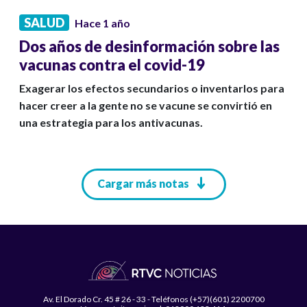
SALUD
Hace 1 año
Dos años de desinformación sobre las
vacunas contra el covid-19
Exagerar los efectos secundarios o inventarlos para
hacer creer a la gente no se vacune se convirtió en
una estrategia para los antivacunas.
Paginación
Cargar más notas
Av. El Dorado Cr. 45 # 26 - 33 - Teléfonos (+57)(601) 2200700