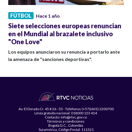
FÚTBOL
Hace 1 año
Siete selecciones europeas renuncian
en el Mundial al brazalete inclusivo
"One Love"
Los equipos anunciaron su renuncia a portarlo ante
la amenaza de "sanciones deportivas".
Av. El Dorado Cr. 45 # 26 - 33 - Teléfonos (+57)(601) 2200700
Línea gratuita nacional: 018000 123 414
Contacto: info@rtvc.gov.co
Términos y condiciones
Bogotá D.C., Colombia
Suramérica, Código Postal: 111321