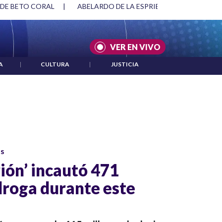
 DE BETO CORAL
|
ABELARDO DE LA ESPRIELLA Y DMG
|
VER EN VIVO
A
|
CULTURA
|
JUSTICIA
os
ión’ incautó 471
droga durante este