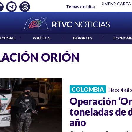
Ó EMPLEO: JP MORGAN
|
"HABLAR NO ES UN CRIMEN": CARTA
Temas del día:
ACIONAL
|
POLÍTICA
|
DEPORTES
|
ECONOMÍ
ACIÓN ORIÓN
COLOMBIA
Hace 4 añ
Operación ‘Or
toneladas de 
año