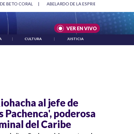
 DE BETO CORAL
|
ABELARDO DE LA ESPRIELLA Y DMG
|
VER EN VIVO
A
|
CULTURA
|
JUSTICIA
o
iohacha al jefe de
os Pachenca', poderosa
minal del Caribe