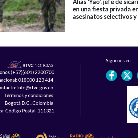
Alias ‘Yao’, jefe de sic
en una fiesta privada e
asesinatos selectivos y 
Síguenos en
léfonos (+57)(601) 2200700
 nacional: 018000 123 414
ntacto: info@rtvc.gov.co
Términos y condiciones
Bogotá D.C., Colombia
a, Código Postal: 111321