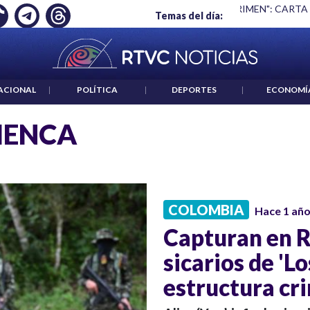
Ó EMPLEO: JP MORGAN
|
"HABLAR NO ES UN CRIMEN": CARTA
Temas del día:
ACIONAL
|
POLÍTICA
|
DEPORTES
|
ECONOMÍ
HENCA
COLOMBIA
Hace 1 añ
Capturan en R
sicarios de 'L
estructura cri