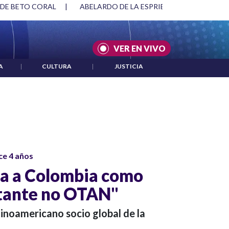
 DE BETO CORAL
|
ABELARDO DE LA ESPRIELLA Y DMG
|
VER EN VIVO
A
|
CULTURA
|
JUSTICIA
ce 4 años
iza a Colombia como
rtante no OTAN"
tinoamericano socio global de la