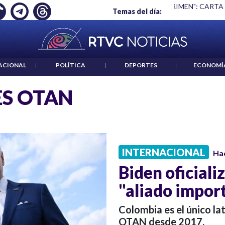
Ó EMPLEO: JP MORGAN
|
"HABLAR NO ES UN CRIMEN": CARTA
Temas del día:
ACIONAL
|
POLÍTICA
|
DEPORTES
|
ECONOMÍ
ES OTAN
INTERNACIONAL
Ha
Biden oficial
"aliado impo
Colombia es el único la
OTAN desde 2017.