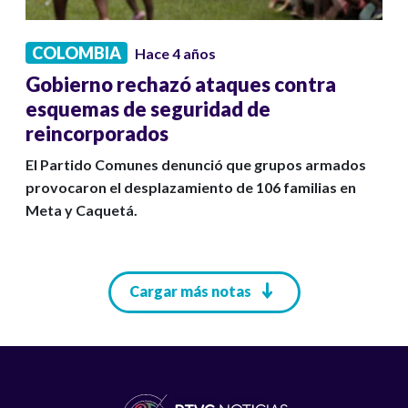
COLOMBIA
Hace 4 años
Gobierno rechazó ataques contra
esquemas de seguridad de
reincorporados
El Partido Comunes denunció que grupos armados
provocaron el desplazamiento de 106 familias en
Meta y Caquetá.
Paginación
Cargar más notas