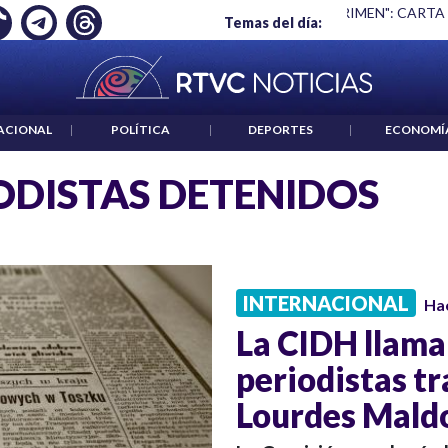
Ó EMPLEO: JP MORGAN
|
"HABLAR NO ES UN CRIMEN": CARTA
Temas del día:
ACIONAL
|
POLÍTICA
|
DEPORTES
|
ECONOMÍ
ODISTAS DETENIDOS
INTERNACIONAL
Ha
La CIDH llama
periodistas tr
Lourdes Mald