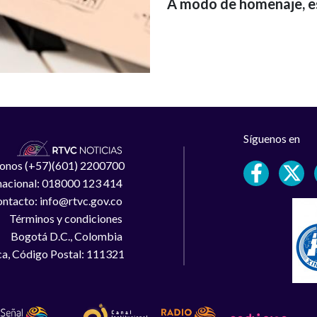
A modo de homenaje, e
Síguenos en
léfonos (+57)(601) 2200700
 nacional: 018000 123 414
ntacto: info@rtvc.gov.co
Términos y condiciones
Bogotá D.C., Colombia
a, Código Postal: 111321