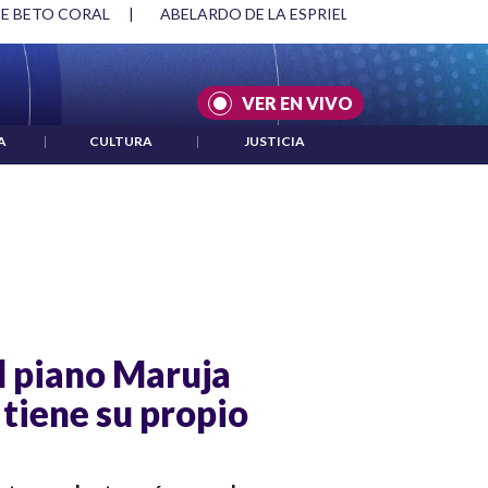
DE BETO CORAL
|
ABELARDO DE LA ESPRIELLA Y DMG
|
AC
VER EN VIVO
A
|
CULTURA
|
JUSTICIA
l piano Maruja
 tiene su propio