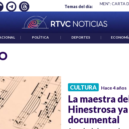
 EMPLEO: JP MORGAN
|
"HABLAR NO ES UN CRIMEN": CARTA 
Temas del día:
ACIONAL
|
POLÍTICA
|
DEPORTES
|
ECONOMÍ
NO
CULTURA
Hace 4 años
La maestra de
Hinestrosa ya
documental