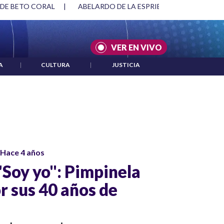
 DE BETO CORAL
|
ABELARDO DE LA ESPRIELLA Y DMG
|
VER EN VIVO
A
|
CULTURA
|
JUSTICIA
Hace 4 años
"Soy yo": Pimpinela
or sus 40 años de