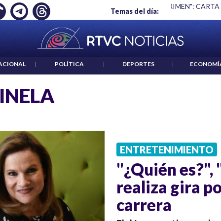
Ó EMPLEO: JP MORGAN
|
"HABLAR NO ES UN CRIMEN": CARTA
Temas del día:
ACIONAL
|
POLÍTICA
|
DEPORTES
|
ECONOMÍ
INELA
ENTRETENIMIENTO
"¿Quién es?", 
realiza gira p
carrera