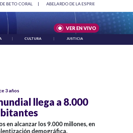
 DE BETO CORAL
|
ABELARDO DE LA ESPRIELLA Y DMG
|
VER EN VIVO
A
|
CULTURA
|
JUSTICIA
ce 3 años
undial llega a 8.000
abitantes
s en alcanzar los 9.000 millones, en
alentización demográfica.