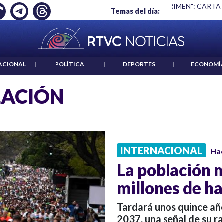
Ó EMPLEO: JP MORGAN
|
"HABLAR NO ES UN CRIMEN": CARTA
Temas del día:
ACIONAL
|
POLÍTICA
|
DEPORTES
|
ECONOMÍ
LACIÓN
INTERNACIONAL
Ha
La población m
millones de h
Tardará unos quince año
2037, una señal de su r