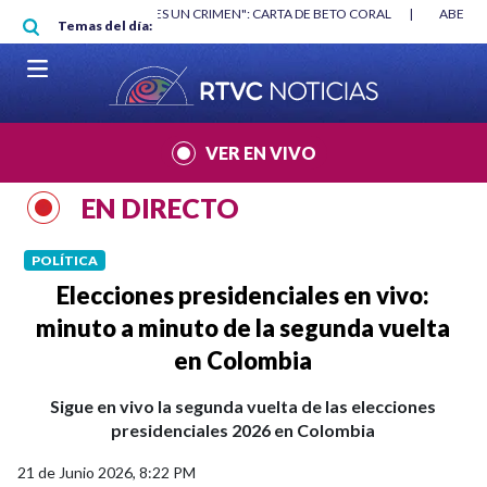
Pasar al contenido principal
RGAN
|
"HABLAR NO ES UN CRIMEN": CARTA DE BETO CORAL
|
ABELAR
Temas del día:
VER EN VIVO
EN DIRECTO
POLÍTICA
Elecciones presidenciales en vivo:
minuto a minuto de la segunda vuelta
en Colombia
Sigue en vivo la segunda vuelta de las elecciones
presidenciales 2026 en Colombia
21 de Junio 2026, 8:22 PM