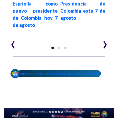
 y
Espriella como
Presidencia de
tr
o en
nuevo presidente
Colombia este 7 de
pos
s
de Colombia hoy 7
agosto
pre
de agosto
Abe
Espr
‹
›
Sigue a RTVC Noticias en Google News y mantente conectado