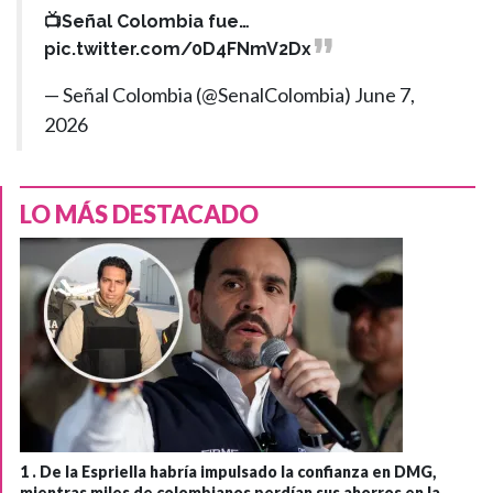
📺Señal Colombia fue…
pic.twitter.com/0D4FNmV2Dx
— Señal Colombia (@SenalColombia)
June 7,
2026
LO MÁS DESTACADO
1 .
De la Espriella habría impulsado la confianza en DMG,
mientras miles de colombianos perdían sus ahorros en la