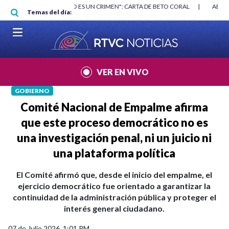
Pasar al contenido principal
RGAN
|
"HABLAR NO ES UN CRIMEN": CARTA DE BETO CORAL
|
ABELAR
Temas del día:
VER EN VIVO
GOBIERNO
Comité Nacional de Empalme afirma
que este proceso democrático no es
una investigación penal, ni un juicio ni
una plataforma política
El Comité afirmó que, desde el inicio del empalme, el
ejercicio democrático fue orientado a garantizar la
continuidad de la administración pública y proteger el
interés general ciudadano.
07 de Julio 2026, 1:01 PM