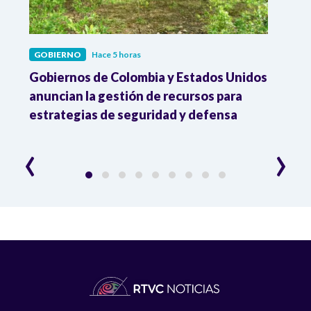
GOBIERNO
Hace 5 horas
GOBI
Gobiernos de Colombia y Estados Unidos
El ni
anuncian la gestión de recursos para
tran
estrategias de seguridad y defensa
haci
ejec
‹
›