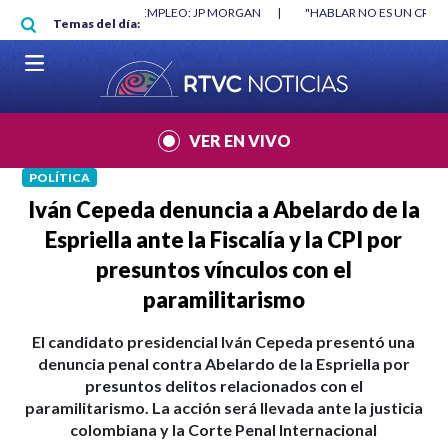
Pasar al contenido principal
RGAN
|
"HABLAR NO ES UN CRIMEN": CARTA DE BETO CORAL
|
ABELAR
Temas del día:
VER EN VIVO
POLÍTICA
Iván Cepeda denuncia a Abelardo de la
Espriella ante la Fiscalía y la CPI por
presuntos vínculos con el
paramilitarismo
El candidato presidencial Iván Cepeda presentó una
denuncia penal contra Abelardo de la Espriella por
presuntos delitos relacionados con el
paramilitarismo. La acción será llevada ante la justicia
colombiana y la Corte Penal Internacional