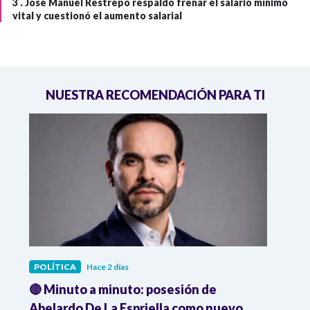
3 .
José Manuel Restrepo respaldó frenar el salario mínimo
vital y cuestionó el aumento salarial
NUESTRA RECOMENDACIÓN PARA TI
POLÍTICA
Hace 2 días
POLÍ
🔴 Minuto a minuto: posesión de
Gabin
Abelardo De La Espriella como nuevo
qued