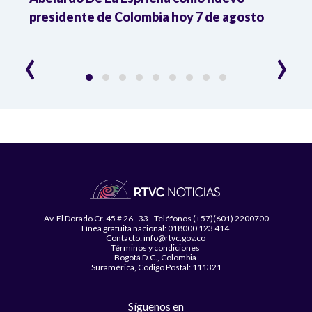
presidente de Colombia hoy 7 de agosto
mini
‹
›
Av. El Dorado Cr. 45 # 26 - 33 - Teléfonos (+57)(601) 2200700
Línea gratuita nacional: 018000 123 414
Contacto: info@rtvc.gov.co
Términos y condiciones
Bogotá D.C., Colombia
Suramérica, Código Postal: 111321
Síguenos en