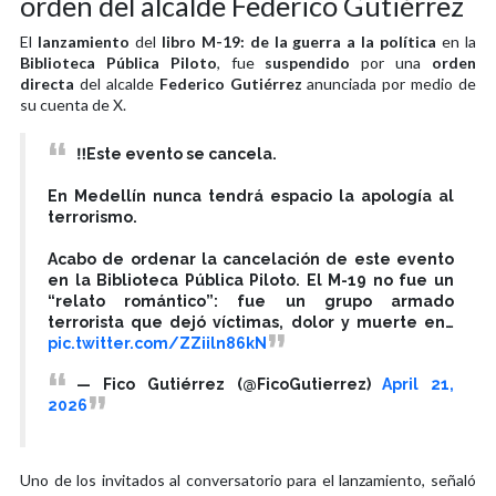
orden del alcalde Federico Gutiérrez
El
lanzamiento
del
libro M-19: de la guerra a la política
en la
Biblioteca Pública Piloto
, fue
suspendido
por una
orden
directa
del alcalde
Federico Gutiérrez
anunciada por medio de
su cuenta de X.
‼️Este evento se cancela.
En Medellín nunca tendrá espacio la apología al
terrorismo.
Acabo de ordenar la cancelación de este evento
en la Biblioteca Pública Piloto. El M-19 no fue un
“relato romántico”: fue un grupo armado
terrorista que dejó víctimas, dolor y muerte en…
pic.twitter.com/ZZiiln86kN
— Fico Gutiérrez (@FicoGutierrez)
April 21,
2026
Uno de los invitados al conversatorio para el lanzamiento, señaló