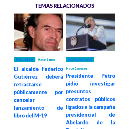
TEMAS RELACIONADOS
s
POLÍTICA
Hace 1 mes
ACTUALIDAD
GOB
RTVC,
El alcalde Federico
“¿Es
Hace 2 meses
Presidente Petro
ris,
Gutiérrez deberá
a A
pidió investigar
l Luz
retractarse
pres
presuntos
argo
públicamente por
Pe
contratos públicos
te a
cancelar
inv
ligados a la campaña
s y
lanzamiento de
ed
presidencial de
s
libro del M-19
refo
Abelardo de la
stas
dec