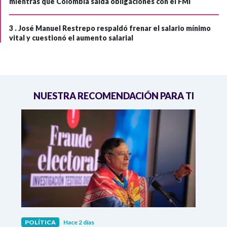
mientras que Colombia salda obligaciones con el FMI
3 .
José Manuel Restrepo respaldó frenar el salario mínimo
vital y cuestionó el aumento salarial
NUESTRA RECOMENDACIÓN PARA TI
POLÍTICA
Hace 2 días
POLÍ