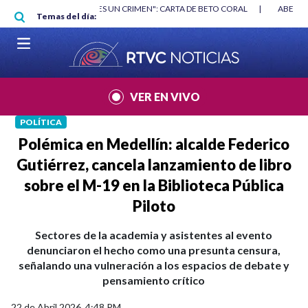
Pasar al contenido principal
RGAN
|
"HABLAR NO ES UN CRIMEN": CARTA DE BETO CORAL
|
ABELAR
Temas del día:
VER EN VIVO
POLÍTICA
Polémica en Medellín: alcalde Federico
Gutiérrez, cancela lanzamiento de libro
sobre el M-19 en la Biblioteca Pública
Piloto
Sectores de la academia y asistentes al evento
denunciaron el hecho como una presunta censura,
señalando una vulneración a los espacios de debate y
pensamiento crítico
22 de Abril 2026, 4:48 PM