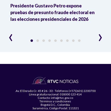
ia
Presidente Gustavo Petro expone
La d
pruebas de presunto fraude electoral en
trum
las elecciones presidenciales de 2026
en A
esce
‹
›
Av. El Dorado Cr. 45 # 26 - 33 - Teléfonos (+57)(601) 2200700
Línea gratuita nacional: 018000 123 414
Contacto: info@rtvc.gov.co
Términos y condiciones
Bogotá D.C., Colombia
Suramérica, Código Postal: 111321