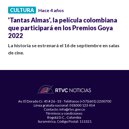
CULTURA
Hace 4 años
'Tantas Almas', la película colombiana
que participará en los Premios Goya
2022
La historia se estrenará el 16 de septiembre en salas
de cine.
Av. El Dorado Cr. 45 # 26 - 33 - Teléfonos (+57)(601) 2200700
Línea gratuita nacional: 018000 123 414
Contacto: info@rtvc.gov.co
Términos y condiciones
Bogotá D.C., Colombia
Suramérica, Código Postal: 111321