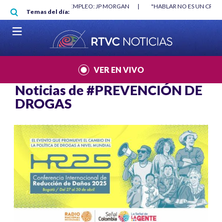
Pasar al contenido principal
O MÍNIMO NO DESTRUYÓ EMPLEO: JP MORGAN
|
"HABLAR NO ES UN CRIME
Temas del día:
L MUNDIAL 2026
|
VER EN VIVO
Noticias de
#PREVENCIÓN DE
DROGAS