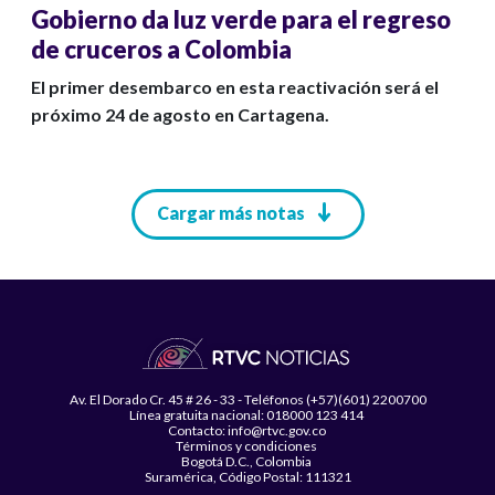
Gobierno da luz verde para el regreso
de cruceros a Colombia
El primer desembarco en esta reactivación será el
próximo 24 de agosto en Cartagena.
Paginación
Cargar más notas
Av. El Dorado Cr. 45 # 26 - 33 - Teléfonos (+57)(601) 2200700
Línea gratuita nacional: 018000 123 414
Contacto: info@rtvc.gov.co
Términos y condiciones
Bogotá D.C., Colombia
Suramérica, Código Postal: 111321