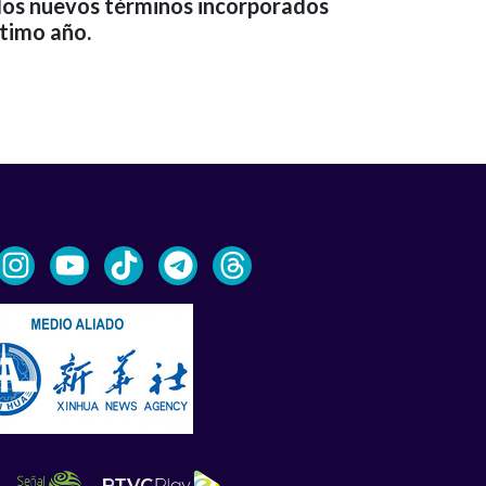
 los nuevos términos incorporados
ltimo año.