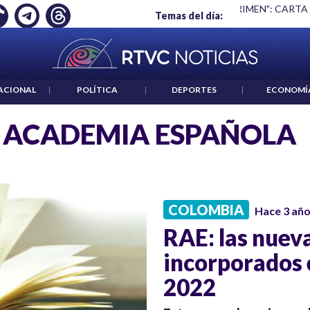
Ó EMPLEO: JP MORGAN
|
"HABLAR NO ES UN CRIMEN": CARTA
Temas del día:
ACIONAL
|
POLÍTICA
|
DEPORTES
|
ECONOMÍ
 ACADEMIA ESPAÑOLA
COLOMBIA
Hace 3 añ
RAE: las nuev
incorporados e
2022