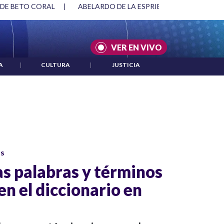
 DE BETO CORAL
|
ABELARDO DE LA ESPRIELLA Y DMG
|
VER EN VIVO
A
|
CULTURA
|
JUSTICIA
os
as palabras y términos
n el diccionario en