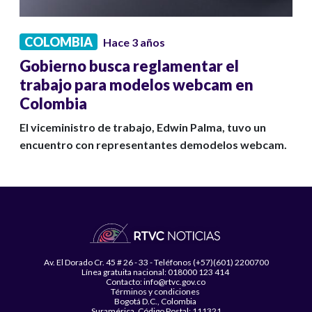
COLOMBIA
Hace 3 años
Gobierno busca reglamentar el
trabajo para modelos webcam en
Colombia
El viceministro de trabajo, Edwin Palma, tuvo un
encuentro con representantes demodelos webcam.
Av. El Dorado Cr. 45 # 26 - 33 - Teléfonos (+57)(601) 2200700
Línea gratuita nacional: 018000 123 414
Contacto: info@rtvc.gov.co
Términos y condiciones
Bogotá D.C., Colombia
Suramérica, Código Postal: 111321