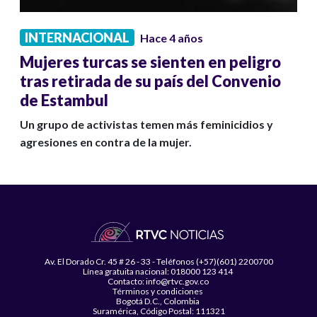
INTERNACIONAL
Hace 4 años
Mujeres turcas se sienten en peligro
tras retirada de su país del Convenio
de Estambul
Un grupo de activistas temen más feminicidios y
agresiones en contra de la mujer.
Av. El Dorado Cr. 45 # 26 - 33 - Teléfonos (+57)(601) 2200700
Línea gratuita nacional: 018000 123 414
Contacto: info@rtvc.gov.co
Términos y condiciones
Bogotá D.C., Colombia
Suramérica, Código Postal: 111321