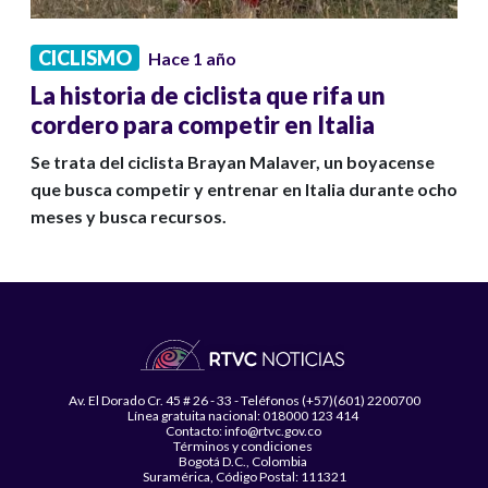
CICLISMO
Hace 1 año
La historia de ciclista que rifa un
cordero para competir en Italia
Se trata del ciclista Brayan Malaver, un boyacense
que busca competir y entrenar en Italia durante ocho
meses y busca recursos.
Av. El Dorado Cr. 45 # 26 - 33 - Teléfonos (+57)(601) 2200700
Línea gratuita nacional: 018000 123 414
Contacto: info@rtvc.gov.co
Términos y condiciones
Bogotá D.C., Colombia
Suramérica, Código Postal: 111321