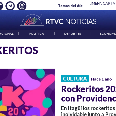
Ó EMPLEO: JP MORGAN
|
"HABLAR NO ES UN CRIMEN": CARTA
Temas del día:
ACIONAL
|
POLÍTICA
|
DEPORTES
|
ECONOMÍ
ERITOS
CULTURA
Hace 1 año
Rockeritos 20
con Providenc
En Itagüí los rockerito
inolvidable junto a Pro