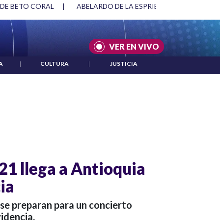
 DE BETO CORAL
|
ABELARDO DE LA ESPRIELLA Y DMG
|
VER EN VIVO
A
|
CULTURA
|
JUSTICIA
21 llega a Antioquia
ia
s se preparan para un concierto
videncia.