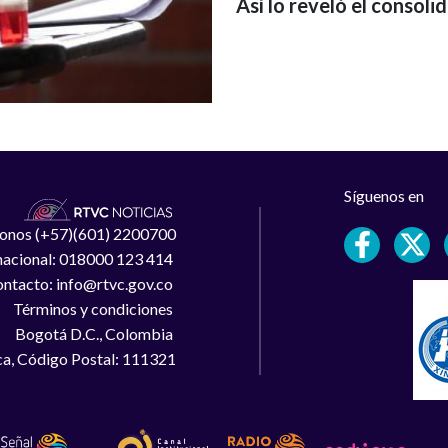
Así lo reveló el consol
Síguenos en
léfonos (+57)(601) 2200700
 nacional: 018000 123 414
ntacto: info@rtvc.gov.co
Términos y condiciones
Bogotá D.C., Colombia
a, Código Postal: 111321