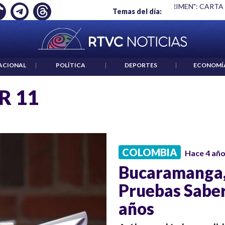
Ó EMPLEO: JP MORGAN
|
"HABLAR NO ES UN CRIMEN": CARTA
Temas del día:
ACIONAL
|
POLÍTICA
|
DEPORTES
|
ECONOMÍ
R 11
COLOMBIA
Hace 4 añ
Bucaramanga, 
Pruebas Saber
años