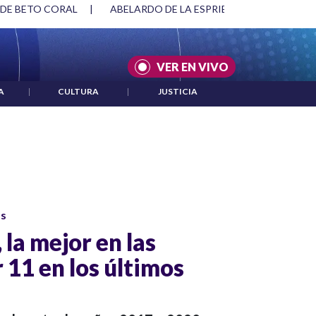
 DE BETO CORAL
|
ABELARDO DE LA ESPRIELLA Y DMG
|
VER EN VIVO
A
|
CULTURA
|
JUSTICIA
os
la mejor en las
 11 en los últimos