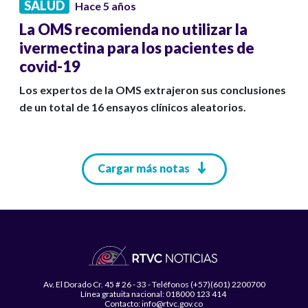
SALUD
Hace 5 años
La OMS recomienda no utilizar la
ivermectina para los pacientes de
covid-19
Los expertos de la OMS extrajeron sus conclusiones
de un total de 16 ensayos clínicos aleatorios.
Paginación
Cargar más notas
Av. El Dorado Cr. 45 # 26 - 33 - Teléfonos (+57)(601) 2200700
Línea gratuita nacional: 018000 123 414
Contacto: info@rtvc.gov.co