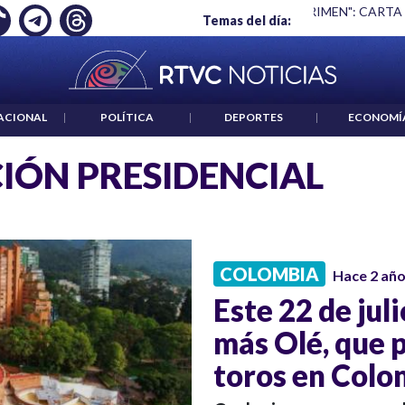
Ó EMPLEO: JP MORGAN
|
"HABLAR NO ES UN CRIMEN": CARTA
Temas del día:
ACIONAL
|
POLÍTICA
|
DEPORTES
|
ECONOMÍ
IÓN PRESIDENCIAL
COLOMBIA
Hace 2 añ
Este 22 de juli
más Olé, que p
toros en Colo