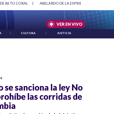
 DE BETO CORAL
|
ABELARDO DE LA ESPRIELLA Y DMG
|
VER EN VIVO
A
|
CULTURA
|
JUSTICIA
os
o se sanciona la ley No
rohíbe las corridas de
mbia