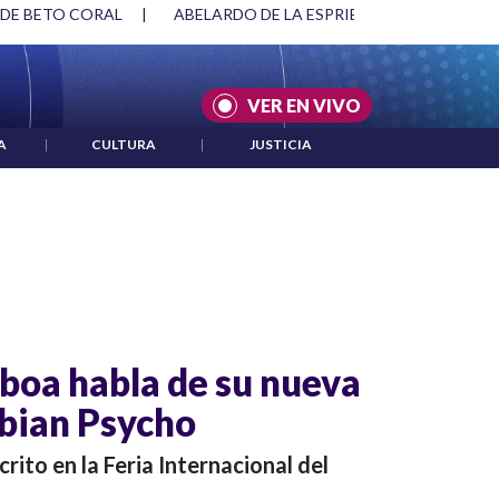
 DE BETO CORAL
|
ABELARDO DE LA ESPRIELLA Y DMG
|
VER EN VIVO
A
|
CULTURA
|
JUSTICIA
oa habla de su nueva
bian Psycho
ito en la Feria Internacional del