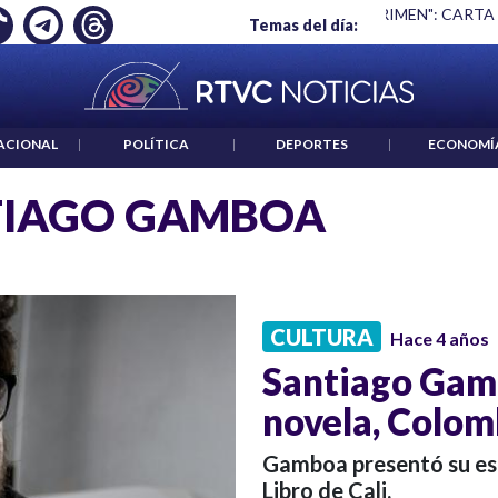
Ó EMPLEO: JP MORGAN
|
"HABLAR NO ES UN CRIMEN": CARTA
Temas del día:
ACIONAL
|
POLÍTICA
|
DEPORTES
|
ECONOMÍ
TIAGO GAMBOA
CULTURA
Hace 4 años
Santiago Gamb
novela, Colom
Gamboa presentó su escr
Libro de Cali.