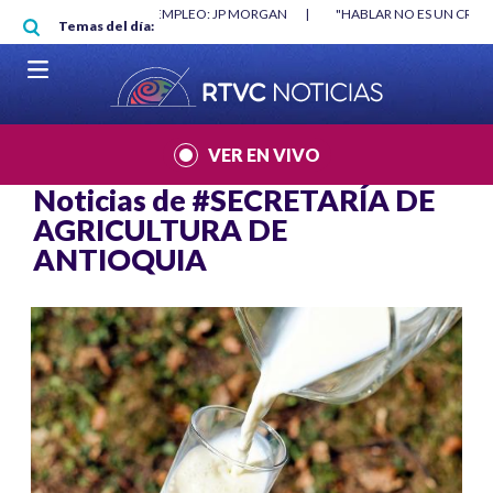
Pasar al contenido principal
O MÍNIMO NO DESTRUYÓ EMPLEO: JP MORGAN
|
"HABLAR NO ES UN CRIME
Temas del día:
L MUNDIAL 2026
|
VER EN VIVO
Noticias de
#SECRETARÍA DE
AGRICULTURA DE
ANTIOQUIA