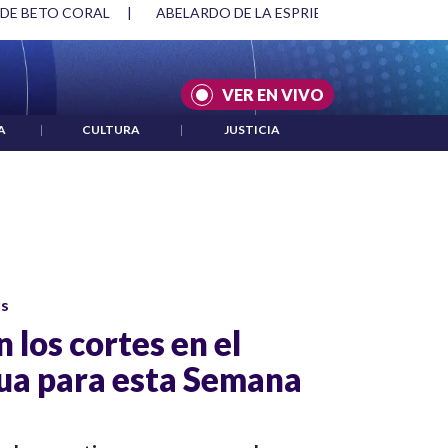
 DE BETO CORAL
|
ABELARDO DE LA ESPRIELLA Y DMG
|
VER EN VIVO
A
|
CULTURA
|
JUSTICIA
os
n los cortes en el
gua para esta Semana