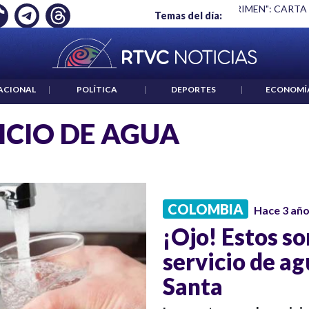
Ó EMPLEO: JP MORGAN
|
"HABLAR NO ES UN CRIMEN": CARTA
Temas del día:
ACIONAL
|
POLÍTICA
|
DEPORTES
|
ECONOMÍ
ICIO DE AGUA
COLOMBIA
Hace 3 añ
¡Ojo! Estos so
servicio de a
Santa