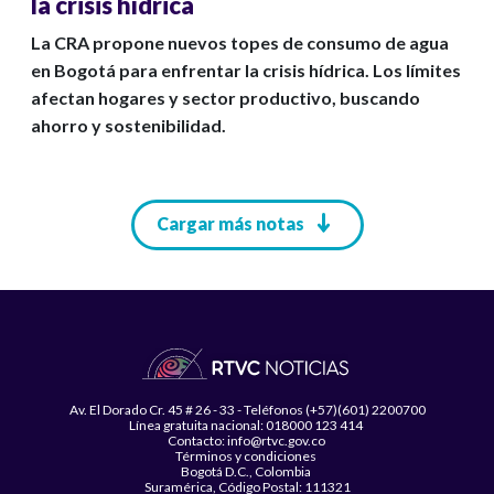
la crisis hídrica
La CRA propone nuevos topes de consumo de agua
en Bogotá para enfrentar la crisis hídrica. Los límites
afectan hogares y sector productivo, buscando
ahorro y sostenibilidad.
Paginación
Cargar más notas
Av. El Dorado Cr. 45 # 26 - 33 - Teléfonos (+57)(601) 2200700
Línea gratuita nacional: 018000 123 414
Contacto: info@rtvc.gov.co
Términos y condiciones
Bogotá D.C., Colombia
Suramérica, Código Postal: 111321