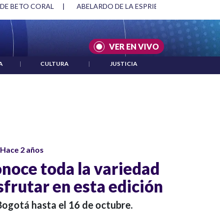
 DE BETO CORAL
|
ABELARDO DE LA ESPRIELLA Y DMG
|
VER EN VIVO
A
|
CULTURA
|
JUSTICIA
Hace 2 años
noce toda la variedad
frutar en esta edición
 Bogotá hasta el 16 de octubre.