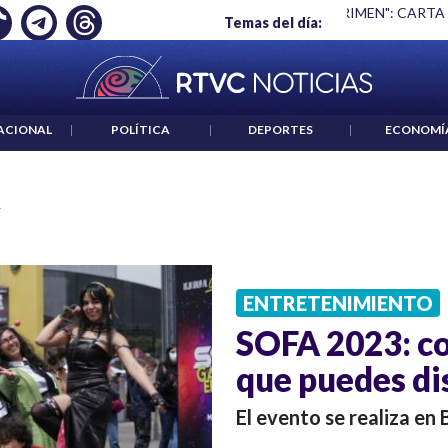
Ó EMPLEO: JP MORGAN
|
"HABLAR NO ES UN CRIMEN": CARTA
Temas del día:
ACIONAL
|
POLÍTICA
|
DEPORTES
|
ECONOMÍ
ENTRETENIMIENTO
SOFA 2023: co
que puedes dis
El evento se realiza en