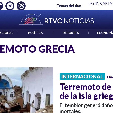
Ó EMPLEO: JP MORGAN
|
"HABLAR NO ES UN CRIMEN": CARTA
Temas del día:
ACIONAL
|
POLÍTICA
|
DEPORTES
|
ECONOMÍ
EMOTO GRECIA
INTERNACIONAL
Ha
Terremoto de 
de la isla grie
El temblor generó daño
mortales.