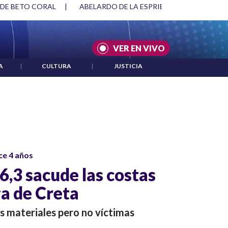
 DE BETO CORAL
|
ABELARDO DE LA ESPRIELLA Y DMG
|
VER EN VIVO
A
|
CULTURA
|
JUSTICIA
ce 4 años
6,3 sacude las costas
ga de Creta
s materiales pero no víctimas