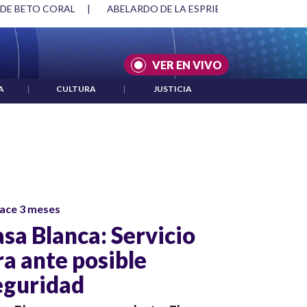
 DE BETO CORAL
|
ABELARDO DE LA ESPRIELLA Y DMG
|
VER EN VIVO
A
|
CULTURA
|
JUSTICIA
ace 3 meses
asa Blanca: Servicio
ra ante posible
eguridad