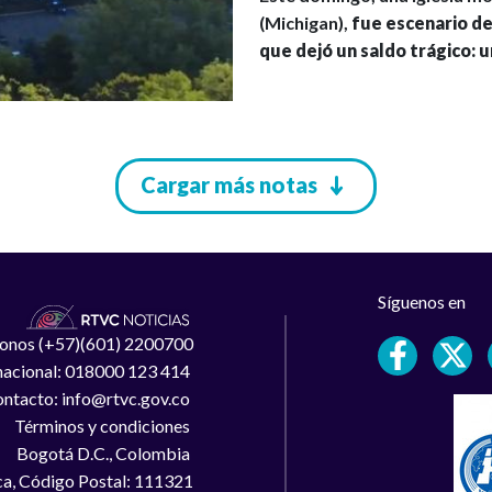
(Michigan),
fue escenario d
que dejó un saldo trágico: 
Cargar más notas
Síguenos en
léfonos (+57)(601) 2200700
 nacional: 018000 123 414
ntacto: info@rtvc.gov.co
Términos y condiciones
Bogotá D.C., Colombia
a, Código Postal: 111321