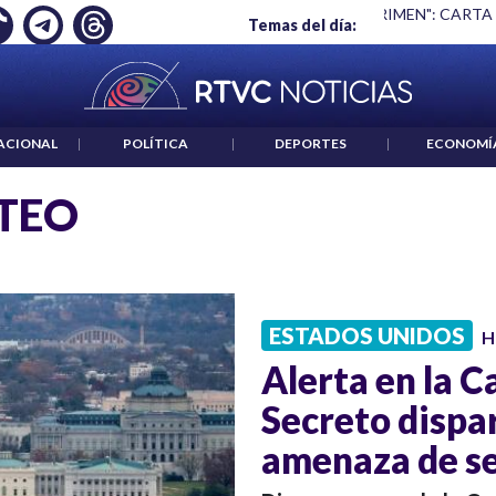
Ó EMPLEO: JP MORGAN
|
"HABLAR NO ES UN CRIMEN": CARTA
Temas del día:
ACIONAL
|
POLÍTICA
|
DEPORTES
|
ECONOMÍ
TEO
ESTADOS UNIDOS
H
Alerta en la C
Secreto dispa
amenaza de s