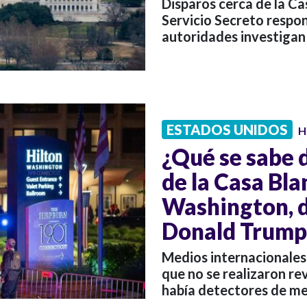
Disparos cerca de la Ca
Servicio Secreto respo
autoridades investigan 
ESTADOS UNIDOS
H
¿Qué se sabe d
de la Casa Bla
Washington, 
Donald Trump
Medios internacionales 
que no se realizaron re
había detectores de met