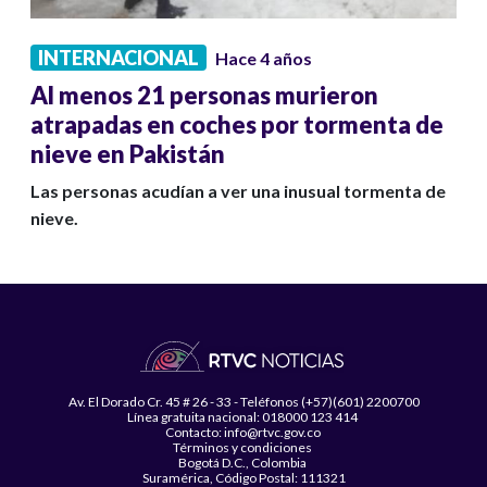
INTERNACIONAL
Hace 4 años
Al menos 21 personas murieron
atrapadas en coches por tormenta de
nieve en Pakistán
Las personas acudían a ver una inusual tormenta de
nieve.
Av. El Dorado Cr. 45 # 26 - 33 - Teléfonos (+57)(601) 2200700
Línea gratuita nacional: 018000 123 414
Contacto: info@rtvc.gov.co
Términos y condiciones
Bogotá D.C., Colombia
Suramérica, Código Postal: 111321