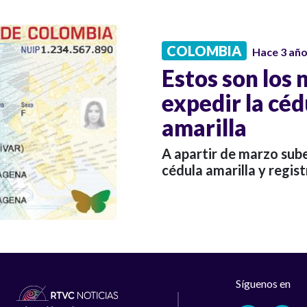
COLOMBIA
Hace 3 añ
Estos son los 
expedir la cédu
amarilla
A apartir de marzo sube 
cédula amarilla y regist
Síguenos en