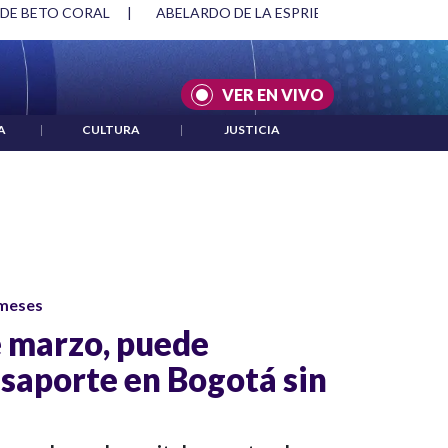
 DE BETO CORAL
|
ABELARDO DE LA ESPRIELLA Y DMG
|
VER EN VIVO
A
|
CULTURA
|
JUSTICIA
 meses
e marzo, puede
asaporte en Bogotá sin