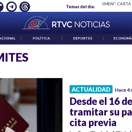
Ó EMPLEO: JP MORGAN
|
"HABLAR NO ES UN CRIMEN": CARTA
Temas del día:
ACIONAL
|
POLÍTICA
|
DEPORTES
|
ECONOMÍ
ITES
ACTUALIDAD
Hace 4
Desde el 16 d
tramitar su p
cita previa