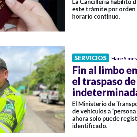
La Cancillería habilitó 
este trámite por orden 
horario continuo.
SERVICIOS
Hace 5 me
Fin al limbo e
el traspaso de
indeterminada
El Ministerio de Transp
de vehículos a ‘person
ahora solo puede regist
identificado.