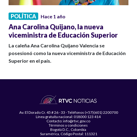
POLÍTICA
Hace 1 año
Ana Carolina Quijano, la nueva
viceministra de Educación Superior
La caleña Ana Carolina Quijano Valencia se
posesionó como la nueva viceministra de Educación
Superior en el país.
Av. El Dorado Cr. 45 # 26 - 33 - Teléfonos (+57)(601) 2200700
Línea gratuita nacional: 018000 123 414
Contacto: info@rtvc.gov.co
Términos y condiciones
Bogotá D.C., Colombia
Suramérica, Código Postal: 111321