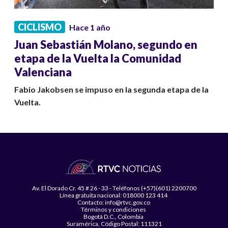
CICLISMO
Hace 1 año
Juan Sebastián Molano, segundo en
etapa de la Vuelta la Comunidad
Valenciana
Fabio Jakobsen se impuso en la segunda etapa de la
Vuelta.
Av. El Dorado Cr. 45 # 26 - 33 - Teléfonos (+57)(601) 2200700
Línea gratuita nacional: 018000 123 414
Contacto: info@rtvc.gov.co
Términos y condiciones
Bogotá D.C., Colombia
Suramérica, Código Postal: 111321