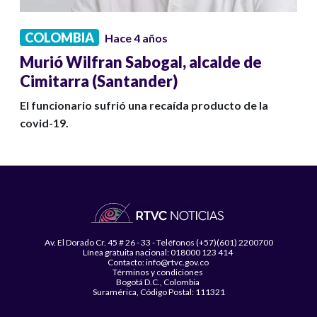
COLOMBIA
Hace 4 años
Murió Wilfran Sabogal, alcalde de
Cimitarra (Santander)
El funcionario sufrió una recaída producto de la
covid-19.
Av. El Dorado Cr. 45 # 26 - 33 - Teléfonos (+57)(601) 2200700
Línea gratuita nacional: 018000 123 414
Contacto: info@rtvc.gov.co
Términos y condiciones
Bogotá D.C., Colombia
Suramérica, Código Postal: 111321