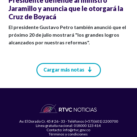
Presidente defiende al ministro
Jaramillo y anuncia que le otorgará la
Cruz de Boyacá
El presidente Gustavo Petro también anunció que el
próximo 20 de julio mostrará "los grandes logros
alcanzados por nuestras reformas".
Paginación
Cargar más notas
Av. El Dorado Cr. 45 # 26 - 33 - Teléfonos (+57)(601) 2200700
Línea gratuita nacional: 018000 123 414
Contacto: info@rtvc.gov.co
Términos y condiciones