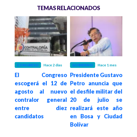
TEMAS RELACIONADOS
 meses
CONGRESO
Hace 2 días
GOBIERNO
Hace 1 mes
JUST
os,
El Congreso
Presidente Gustavo
Fir
ó la
escogerá el 12 de
Petro anuncia que
pid
n de
agosto al nuevo
el desfile militar del
para
ción
contralor general
20 de julio se
Juri
erca
entre diez
realizará este año
una 
candidatos
en Bosa y Ciudad
co
Bolívar
col