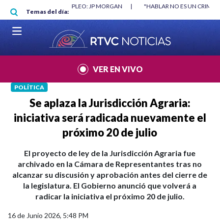
Pasar al contenido principal
RGAN
|
"HABLAR NO ES UN CRIMEN": CARTA DE BETO CORAL
|
ABELAR
Temas del día:
VER EN VIVO
POLÍTICA
Se aplaza la Jurisdicción Agraria:
iniciativa será radicada nuevamente el
próximo 20 de julio
El proyecto de ley de la Jurisdicción Agraria fue
archivado en la Cámara de Representantes tras no
alcanzar su discusión y aprobación antes del cierre de
la legislatura. El Gobierno anunció que volverá a
radicar la iniciativa el próximo 20 de julio.
16 de Junio 2026, 5:48 PM