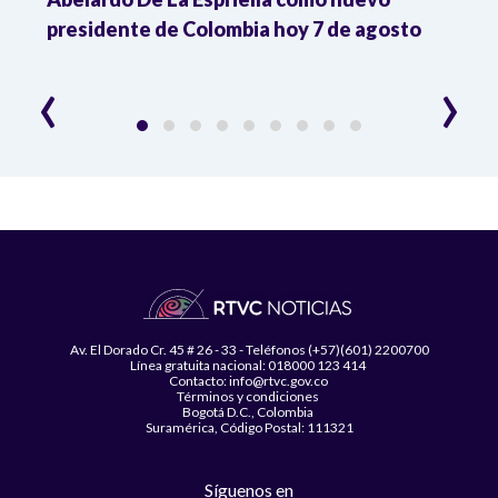
presidente de Colombia hoy 7 de agosto
mini
‹
›
Av. El Dorado Cr. 45 # 26 - 33 - Teléfonos (+57)(601) 2200700
Línea gratuita nacional: 018000 123 414
Contacto: info@rtvc.gov.co
Términos y condiciones
Bogotá D.C., Colombia
Suramérica, Código Postal: 111321
Síguenos en