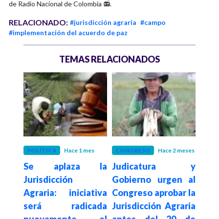
de Radio Nacional de Colombia 📻.
RELACIONADO:
#jurisdicción agraria
#campo
#implementación del acuerdo de paz
TEMAS RELACIONADOS
 meses
POLÍTICA
Hace 1 mes
CONGRESO
Hace 2 meses
CON
Se aplaza la
Judicatura y
Co
48,1
Jurisdicción
Gobierno urgen al
opo
ditos
Agraria: iniciativa
Congreso aprobar la
reg
será radicada
Jurisdicción Agraria
la 
25,
nuevamente el
antes del 20 de
Agr