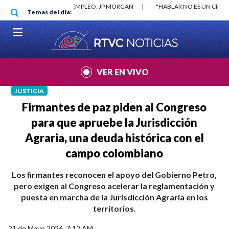
Pasar al contenido principal
RGAN
|
"HABLAR NO ES UN CRIMEN": CARTA DE BETO CORAL
|
ABELAR
Temas del día:
VER EN VIVO
JUSTICIA
Firmantes de paz piden al Congreso
para que apruebe la Jurisdicción
Agraria, una deuda histórica con el
campo colombiano
Los firmantes reconocen el apoyo del Gobierno Petro,
pero exigen al Congreso acelerar la reglamentación y
puesta en marcha de la Jurisdicción Agraria en los
territorios.
21 de Mayo 2026, 7:12 AM