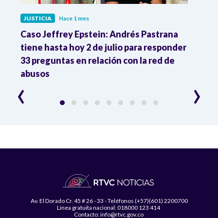
JUSTICIA
Hace 1 mes
JUST
ón
Caso Jeffrey Epstein: Andrés Pastrana
La JE
cia
tiene hasta hoy 2 de julio para responder
y mil
33 preguntas en relación con la red de
Colo
abusos
‹
›
Av. El Dorado Cr. 45 # 26 - 33 - Teléfonos (+57)(601) 2200700
Línea gratuita nacional: 018000 123 414
Contacto: info@rtvc.gov.co