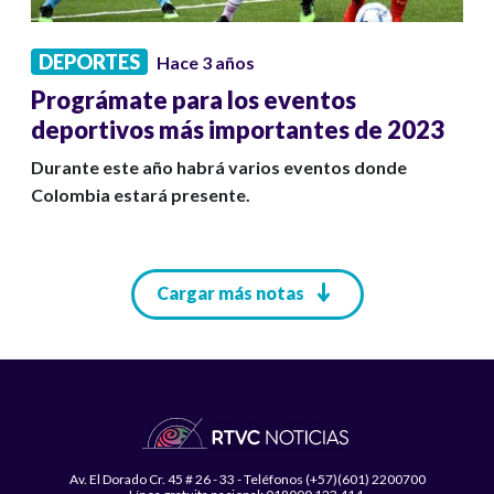
DEPORTES
Hace 3 años
Prográmate para los eventos
deportivos más importantes de 2023
Durante este año habrá varios eventos donde
Colombia estará presente.
Paginación
Cargar más notas
Av. El Dorado Cr. 45 # 26 - 33 - Teléfonos (+57)(601) 2200700